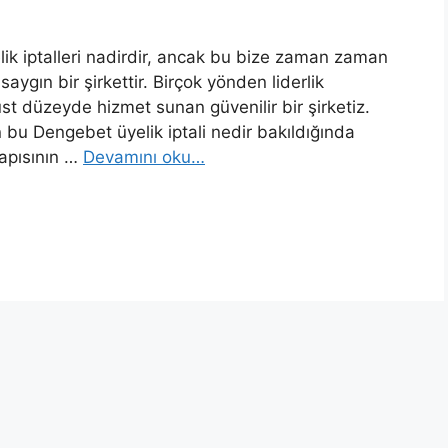
lik iptalleri nadirdir, ancak bu bize zaman zaman
saygın bir şirkettir. Birçok yönden liderlik
st düzeyde hizmet sunan güvenilir bir şirketiz.
 bu Dengebet üyelik iptali nedir bakıldığında
yapısının …
Devamını oku…