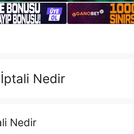
İptali Nedir
li Nedir