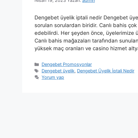
Nisan 19, 2023
Yazarı:
admin
Dengebet üyelik iptali nedir Dengebet üye
sorulan sorulardan biridir. Canlı bahis çok 
edebilirdi. Her şeyden önce, üyelerimize ü
Canlı bahis mağazaları tarafından sunulan
yüksek maç oranları ve casino hizmet alt
Kategoriler
Dengebet Promosyonlar
Etiketler
Dengebet üyelik
,
Dengebet Üyelik İptali Nedir
Yorum yap