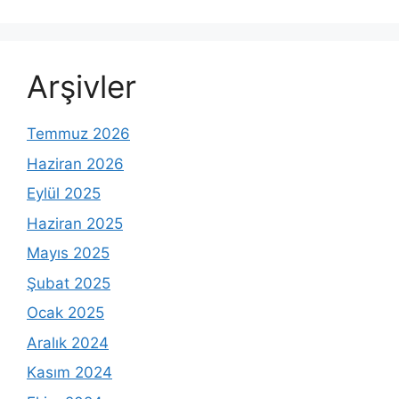
Arşivler
Temmuz 2026
Haziran 2026
Eylül 2025
Haziran 2025
Mayıs 2025
Şubat 2025
Ocak 2025
Aralık 2024
Kasım 2024