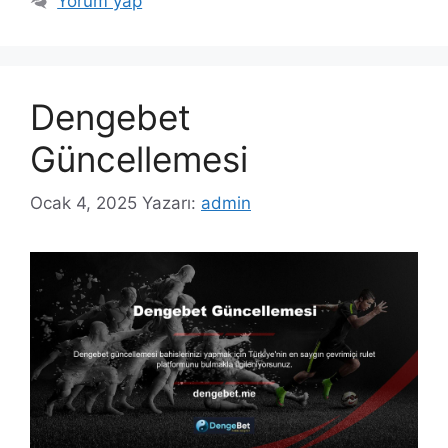
Yorum yap
Dengebet
Güncellemesi
Ocak 4, 2025
Yazarı:
admin