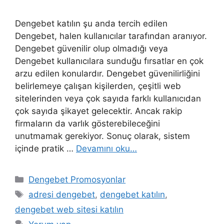
Dengebet katılın şu anda tercih edilen
Dengebet, halen kullanıcılar tarafından aranıyor.
Dengebet güvenilir olup olmadığı veya
Dengebet kullanıcılara sunduğu fırsatlar en çok
arzu edilen konulardır. Dengebet güvenilirliğini
belirlemeye çalışan kişilerden, çeşitli web
sitelerinden veya çok sayıda farklı kullanıcıdan
çok sayıda şikayet gelecektir. Ancak rakip
firmaların da varlık gösterebileceğini
unutmamak gerekiyor. Sonuç olarak, sistem
içinde pratik …
Devamını oku…
Kategoriler
Dengebet Promosyonlar
Etiketler
adresi dengebet
,
dengebet katılın
,
dengebet web sitesi katılın