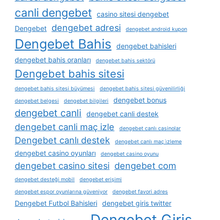
canli dengebet
casino sitesi dengebet
dengebet adresi
Dengebet
dengebet android kupon
Dengebet Bahis
dengebet bahisleri
dengebet bahis oranları
dengebet bahis sektörü
Dengebet bahis sitesi
dengebet bahis sitesi büyümesi
dengebet bahis sitesi güvenilirliği
dengebet bonus
dengebet belgesi
dengebet bilgileri
dengebet canli
dengebet canli destek
dengebet canli maç izle
dengebet canlı casinolar
Dengebet canlı destek
dengebet canlı maç i̇zleme
dengebet casino oyunları
dengebet casino oyunu
dengebet casino sitesi
dengebet com
dengebet desteği mobil
dengebet erişimi
dengebet espor oyunlarına güveniyor
dengebet favori adres
Dengebet Futbol Bahisleri
dengebet giris twitter
Dengebet Giriş