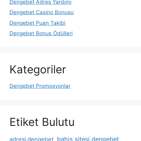
Dengebet Adres Yardımı
Dengebet Casino Bonusu
Dengebet Puan Takibi
Dengebet Bonus Ödülleri
Kategoriler
Dengebet Promosyonlar
Etiket Bulutu
bahis sitesi dengebet
adresi dengebet