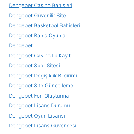
Dengebet Casino Bahisleri
Dengebet Güvenilir Site
Dengebet Basketbol Bahisleri
Dengebet Bahis Oyunları
Dengebet
Dengebet Casino İlk Kayıt
Dengebet Spor Sitesi
Dengebet Değişiklik Bildirimi
Dengebet Site Güncelleme
Dengebet Fon Oluşturma
Dengebet Lisans Durumu
Dengebet Oyun Lisansı
Dengebet Lisans Güvencesi