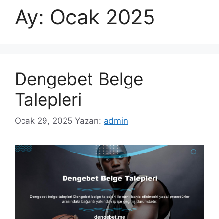
Ay:
Ocak 2025
Dengebet Belge
Talepleri
Ocak 29, 2025
Yazarı:
admin