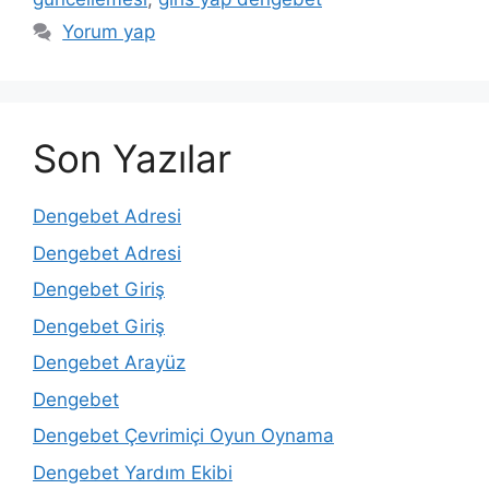
Yorum yap
Son Yazılar
Dengebet Adresi
Dengebet Adresi
Dengebet Giriş
Dengebet Giriş
Dengebet Arayüz
Dengebet
Dengebet Çevrimiçi Oyun Oynama
Dengebet Yardım Ekibi