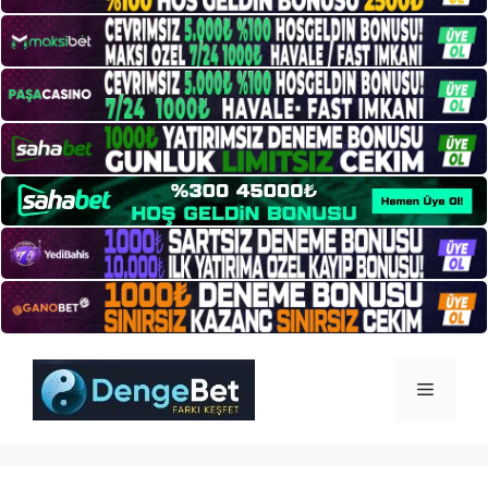
İçeriğe
atla
Menü