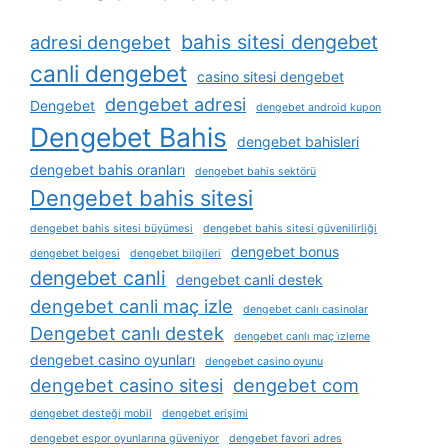
bahis sitesi dengebet
adresi dengebet
canli dengebet
casino sitesi dengebet
dengebet adresi
Dengebet
dengebet android kupon
Dengebet Bahis
dengebet bahisleri
dengebet bahis oranları
dengebet bahis sektörü
Dengebet bahis sitesi
dengebet bahis sitesi büyümesi
dengebet bahis sitesi güvenilirliği
dengebet bonus
dengebet belgesi
dengebet bilgileri
dengebet canli
dengebet canli destek
dengebet canli maç izle
dengebet canlı casinolar
Dengebet canlı destek
dengebet canlı maç i̇zleme
dengebet casino oyunları
dengebet casino oyunu
dengebet casino sitesi
dengebet com
dengebet desteği mobil
dengebet erişimi
dengebet espor oyunlarına güveniyor
dengebet favori adres