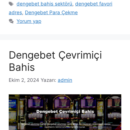
Etiketler
dengebet bahis sektörü
,
dengebet favori
adres
,
Dengebet Para Çekme
Yorum yap
Dengebet Çevrimiçi
Bahis
Ekim 2, 2024
Yazarı:
admin