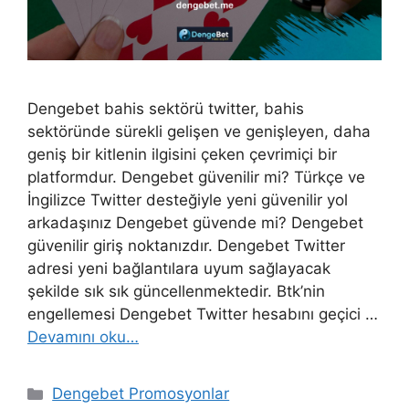
Dengebet bahis sektörü twitter, bahis
sektöründe sürekli gelişen ve genişleyen, daha
geniş bir kitlenin ilgisini çeken çevrimiçi bir
platformdur. Dengebet güvenilir mi? Türkçe ve
İngilizce Twitter desteğiyle yeni güvenilir yol
arkadaşınız Dengebet güvende mi? Dengebet
güvenilir giriş noktanızdır. Dengebet Twitter
adresi yeni bağlantılara uyum sağlayacak
şekilde sık sık güncellenmektedir. Btk’nin
engellemesi Dengebet Twitter hesabını geçici …
Devamını oku…
Kategoriler
Dengebet Promosyonlar