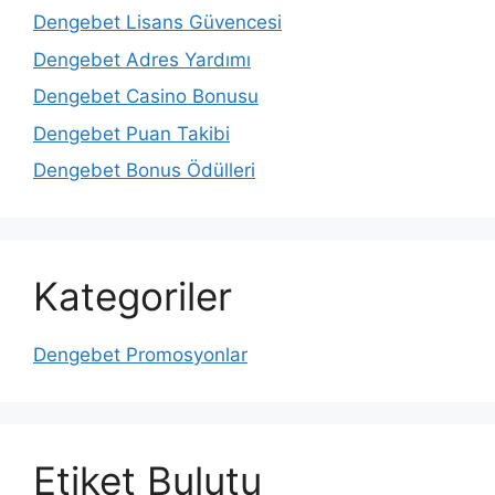
Dengebet Lisans Güvencesi
Dengebet Adres Yardımı
Dengebet Casino Bonusu
Dengebet Puan Takibi
Dengebet Bonus Ödülleri
Kategoriler
Dengebet Promosyonlar
Etiket Bulutu