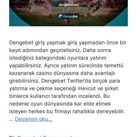
Dengebet giriş yapmak giriş yapmadan önce bir
kayıt adımından geçmelisiniz. Daha sonra
istediğiniz kategorideki oyunlara yatırım
yapabilirsiniz. Ayrıca yatırım sürecinde temettü
kazanarak casino dünyasına daha avantajlı
girebilirsiniz. Dengebet Twitter’da birçok para
yatırma ve çekme seçeneği mevcut ve şirket
binlerce kullanıcı tarafından incelendi. Bu
nedenle oyun dünyasında kar elde etmek
isteyen herkes bu firmayı rahatlıkla deneyebilir.
…
Devamını oku…
Kategoriler