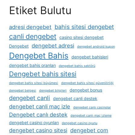
Etiket Bulutu
bahis sitesi dengebet
adresi dengebet
canli dengebet
casino sitesi dengebet
dengebet adresi
Dengebet
dengebet android kupon
Dengebet Bahis
dengebet bahisleri
dengebet bahis oranları
dengebet bahis sektörü
Dengebet bahis sitesi
dengebet bahis sitesi büyümesi
dengebet bahis sitesi güvenilirliği
dengebet bonus
dengebet belgesi
dengebet bilgileri
dengebet canli
dengebet canli destek
dengebet canli maç izle
dengebet canlı casinolar
Dengebet canlı destek
dengebet canlı maç i̇zleme
dengebet casino oyunları
dengebet casino oyunu
dengebet casino sitesi
dengebet com