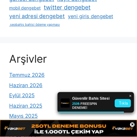
twitter dengebet
mobil dengebet
yeni adresi dengebet
yeni giris dengebet
seobahis bahisi ödeme yapması
Arşivler
Temmuz 2026
Haziran 2026
Eylül 2025
Haziran 2025
Mayıs 2025
×
Şubat 2025
Ocak 2025