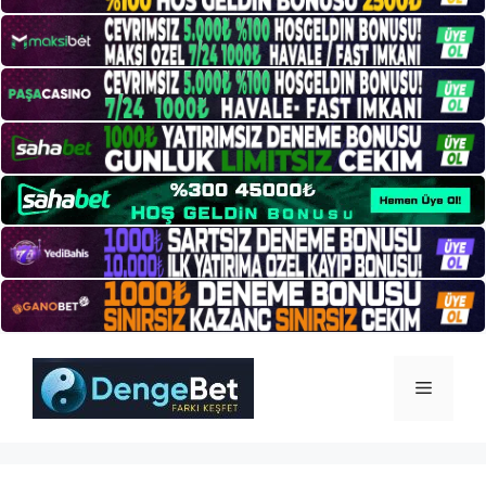
İçeriğe
atla
Menü