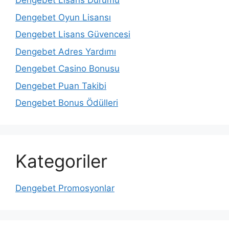
Dengebet Lisans Durumu
Dengebet Oyun Lisansı
Dengebet Lisans Güvencesi
Dengebet Adres Yardımı
Dengebet Casino Bonusu
Dengebet Puan Takibi
Dengebet Bonus Ödülleri
Kategoriler
Dengebet Promosyonlar