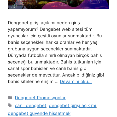
Dengebet girişi açık mı neden giriş
yapamıyorum? Dengebet web sitesi tüm
oyuncular için çeşitli oyunlar sunmaktadır. Bu
bahis seçenekleri harika oranlar ve her yaş
grubuna uygun seçenekler sunmaktadır.
Dünyada futbolla sınırlı olmayan birçok bahis
seçeneği bulunmaktadır. Bahis tutkunları için
sanal spor bahisleri ve canlı bahis gibi
seçenekler de mevcuttur. Ancak bildiğiniz gibi
bahis sitelerine erişim …
Devamını oku…
Kategoriler
Dengebet Promosyonlar
Etiketler
canli dengebet
,
dengebet girişi açık mı
,
dengebet güvende hissetmek