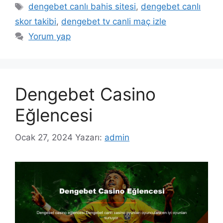
Etiketler
dengebet canlı bahis sitesi
,
dengebet canlı
skor takibi
,
dengebet tv canli maç izle
Yorum yap
Dengebet Casino
Eğlencesi
Ocak 27, 2024
Yazarı:
admin