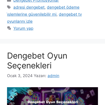
Dengebet Promosyonlar
Etiketler
adresi dengebet
,
dengebet ödeme
i̇şlemlerine güvenilebilir mi
,
dengebet tv
oyunlarını i̇zle
Yorum yap
Dengebet Oyun
Seçenekleri
Ocak 3, 2024
Yazarı:
admin