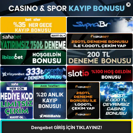
×
Dengebet GİRİŞ İÇİN TIKLAYINIZ!