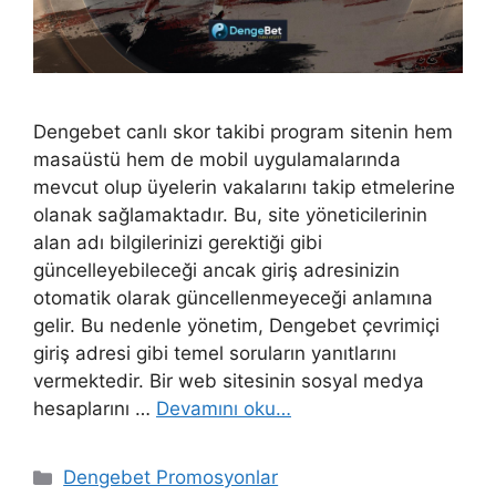
Dengebet canlı skor takibi program sitenin hem
masaüstü hem de mobil uygulamalarında
mevcut olup üyelerin vakalarını takip etmelerine
olanak sağlamaktadır. Bu, site yöneticilerinin
alan adı bilgilerinizi gerektiği gibi
güncelleyebileceği ancak giriş adresinizin
otomatik olarak güncellenmeyeceği anlamına
gelir. Bu nedenle yönetim, Dengebet çevrimiçi
giriş adresi gibi temel soruların yanıtlarını
vermektedir. Bir web sitesinin sosyal medya
hesaplarını …
Devamını oku…
Kategoriler
Dengebet Promosyonlar