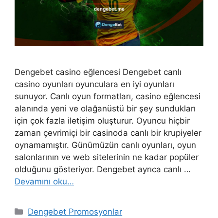
Dengebet casino eğlencesi Dengebet canlı
casino oyunları oyunculara en iyi oyunları
sunuyor. Canlı oyun formatları, casino eğlencesi
alanında yeni ve olağanüstü bir şey sundukları
için çok fazla iletişim oluşturur. Oyuncu hiçbir
zaman çevrimiçi bir casinoda canlı bir krupiyeler
oynamamıştır. Günümüzün canlı oyunları, oyun
salonlarının ve web sitelerinin ne kadar popüler
olduğunu gösteriyor. Dengebet ayrıca canlı …
Devamını oku…
Kategoriler
Dengebet Promosyonlar