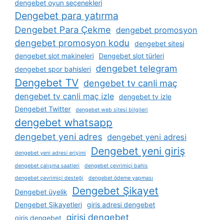
dengebet oyun seçenekleri
Dengebet para yatırma
Dengebet Para Çekme
dengebet promosyon
dengebet promosyon kodu
dengebet sitesi
dengebet slot makineleri
Dengebet slot türleri
dengebet telegram
dengebet spor bahisleri
Dengebet TV
dengebet tv canli maç
dengebet tv canli maç izle
dengebet tv izle
Dengebet Twitter
dengebet web sitesi bilgileri
dengebet whatsapp
dengebet yeni adres
dengebet yeni adresi
Dengebet yeni giriş
dengebet yeni adresi erişimi
dengebet çalışma saatleri
dengebet çevrimiçi bahis
dengebet çevrimiçi desteği
dengebet ödeme yapması
Dengebet Şikayet
Dengebet üyelik
Dengebet Şikayetleri
giris adresi dengebet
girisi dengebet
giris dengebet