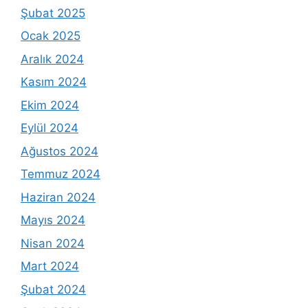
Şubat 2025
Ocak 2025
Aralık 2024
Kasım 2024
Ekim 2024
Eylül 2024
Ağustos 2024
Temmuz 2024
Haziran 2024
Mayıs 2024
Nisan 2024
Mart 2024
Şubat 2024