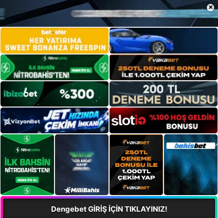
×
Dengebet GİRİŞ İÇİN TIKLAYINIZ!