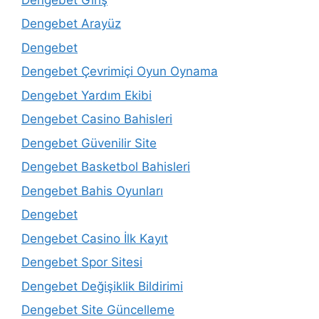
Dengebet Arayüz
Dengebet
Dengebet Çevrimiçi Oyun Oynama
Dengebet Yardım Ekibi
Dengebet Casino Bahisleri
Dengebet Güvenilir Site
Dengebet Basketbol Bahisleri
Dengebet Bahis Oyunları
Dengebet
Dengebet Casino İlk Kayıt
Dengebet Spor Sitesi
Dengebet Değişiklik Bildirimi
Dengebet Site Güncelleme