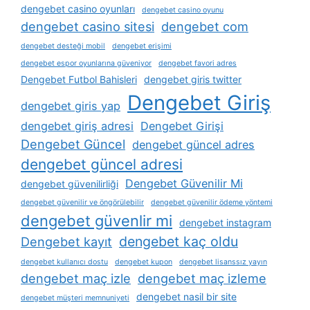
dengebet casino oyunları
dengebet casino oyunu
dengebet casino sitesi
dengebet com
dengebet desteği mobil
dengebet erişimi
dengebet espor oyunlarına güveniyor
dengebet favori adres
Dengebet Futbol Bahisleri
dengebet giris twitter
Dengebet Giriş
dengebet giris yap
dengebet giriş adresi
Dengebet Girişi
Dengebet Güncel
dengebet güncel adres
dengebet güncel adresi
Dengebet Güvenilir Mi
dengebet güvenilirliği
dengebet güvenilir ve öngörülebilir
dengebet güvenilir ödeme yöntemi
dengebet güvenlir mi
dengebet instagram
dengebet kaç oldu
Dengebet kayıt
dengebet kullanıcı dostu
dengebet kupon
dengebet lisanssız yayın
dengebet maç izle
dengebet maç izleme
dengebet nasil bir site
dengebet müşteri memnuniyeti