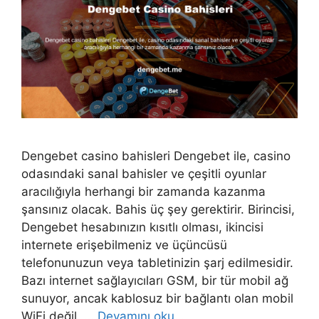
Dengebet casino bahisleri Dengebet ile, casino
odasındaki sanal bahisler ve çeşitli oyunlar
aracılığıyla herhangi bir zamanda kazanma
şansınız olacak. Bahis üç şey gerektirir. Birincisi,
Dengebet hesabınızın kısıtlı olması, ikincisi
internete erişebilmeniz ve üçüncüsü
telefonunuzun veya tabletinizin şarj edilmesidir.
Bazı internet sağlayıcıları GSM, bir tür mobil ağ
sunuyor, ancak kablosuz bir bağlantı olan mobil
WiFi değil. …
Devamını oku…