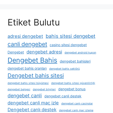
Etiket Bulutu
bahis sitesi dengebet
adresi dengebet
canli dengebet
casino sitesi dengebet
dengebet adresi
Dengebet
dengebet android kupon
Dengebet Bahis
dengebet bahisleri
dengebet bahis oranları
dengebet bahis sektörü
Dengebet bahis sitesi
dengebet bahis sitesi büyümesi
dengebet bahis sitesi güvenilirliği
dengebet bonus
dengebet belgesi
dengebet bilgileri
dengebet canli
dengebet canli destek
dengebet canli maç izle
dengebet canlı casinolar
Dengebet canlı destek
dengebet canlı maç i̇zleme