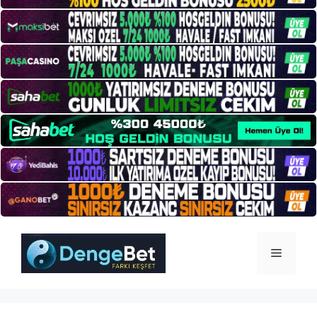
İçeriğe
atla
Menü