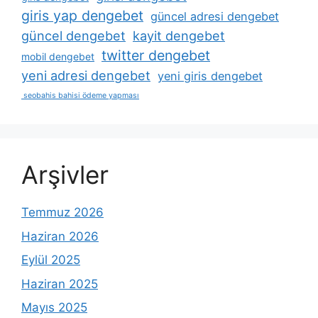
giris yap dengebet
güncel adresi dengebet
güncel dengebet
kayit dengebet
twitter dengebet
mobil dengebet
yeni adresi dengebet
yeni giris dengebet
seobahis bahisi ödeme yapması
Arşivler
Temmuz 2026
Haziran 2026
Eylül 2025
Haziran 2025
Mayıs 2025