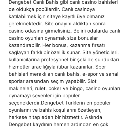
Dengebet Canlı Bahis gibi canlı casino bahisleri
de oldukça popülerdir. Canlı casinoya
katılabilmek için siteye kayıtlı üye olmanız
gerekmektedir. Site onayını aldıktan sonra
casino odasına girmelisiniz. Belirli odalarda canlı
casino oyunları oynamak size bonuslar
kazandırabilir. Her bonus, kazanma fırsatı
sağlayan farklı bir özellik sunar. Site yöneticileri,
kullanıcılarına profesyonel bir şekilde sundukları
hizmetler aracılığıyla itibar kazanırlar. Spor
bahisleri meraklıları canlı bahis, e-spor ve sanal
sporlar arasından seçim yapabilir. Slot
makineleri, rulet, poker ve bingo, casino oyunları
oynamayı sevenler için popüler
seçeneklerdir.Dengebet Türklerin en popüler
oyunlarını ve bahis koşullarını özetleyen,
herkese hitap eden bir hizmettir. Aslında
Dengebet kaydının hemen ardından en çok