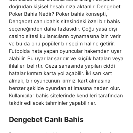
doğrudan kişisel hesabınıza aktarılır. Dengebet
Poker Bahis Nedir? Poker bahis konsepti,
Dengebet canlı bahis sitesindeki özel bir bahis
seçeneğinden daha fazlasıdır. Çoğu yasa dışı
casino sitesi kullanıcıların oynamasına izin verir
ve bu da onu popüler bir seçim haline getirir.
Futbolda hata yapan oyuncular hakemden uyarı
alabilir. Bu uyarılar sarıdır ve küçük hataları veya
ihlalleri belirtir. Ceza sahasında yapılan ciddi
hatalar kırmızı karta yol açabilir. İki sarı kart
almak, bir oyuncunun kırmızı kart almasına
benzer şekilde oyundan atılmasına neden olur.
Kullanıcılar bahis sitelerinde kendileri tarafından
takdir edilecek tahminler yapabilirler.
Dengebet Canlı Bahis