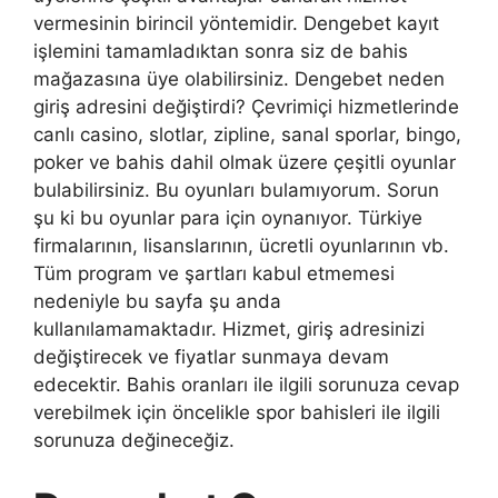
vermesinin birincil yöntemidir. Dengebet kayıt
işlemini tamamladıktan sonra siz de bahis
mağazasına üye olabilirsiniz. Dengebet neden
giriş adresini değiştirdi? Çevrimiçi hizmetlerinde
canlı casino, slotlar, zipline, sanal sporlar, bingo,
poker ve bahis dahil olmak üzere çeşitli oyunlar
bulabilirsiniz. Bu oyunları bulamıyorum. Sorun
şu ki bu oyunlar para için oynanıyor. Türkiye
firmalarının, lisanslarının, ücretli oyunlarının vb.
Tüm program ve şartları kabul etmemesi
nedeniyle bu sayfa şu anda
kullanılamamaktadır. Hizmet, giriş adresinizi
değiştirecek ve fiyatlar sunmaya devam
edecektir. Bahis oranları ile ilgili sorunuza cevap
verebilmek için öncelikle spor bahisleri ile ilgili
sorunuza değineceğiz.