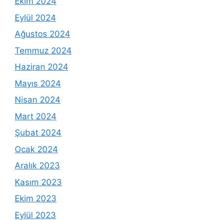
Ekim 2024
Eylül 2024
Ağustos 2024
Temmuz 2024
Haziran 2024
Mayıs 2024
Nisan 2024
Mart 2024
Şubat 2024
Ocak 2024
Aralık 2023
Kasım 2023
Ekim 2023
Eylül 2023