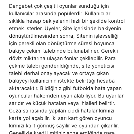
Dengebet çok çeşitli oyunlar sunduğu için
kullanıcılar arasında popülerdir. Kullanıcılar
sıklıkla hesap bakiyelerini hızlı bir şekilde kontrol
etmek isterler. Üyeler, Site içerisinde bakiyenin
dönüştürülmesinden sonra, Sitenin işlevselliği
için gerekli olan dönüştürme süresi boyunca
bakiye çekimi talebinde bulunabilirler. Gerekli
döviz miktarına ulaşan fonlar çekilebilir. Para
çekme talebi gönderildiğinde, site yöneticisi
talebi derhal onaylayacak ve ortaya çıkan
bakiyeyi kullanıcının istekte belirttiği hesaba
aktaracaktır. Bildiğiniz gibi futbolda hata yapan
oyuncular hakemden uyarı alabiliyor. Bu uyarılar
sarıdır ve küçük hataları veya ihlalleri belirtir.
Ceza sahasında yapılan ciddi hatalar kırmızı
karta yol açabilir. İki sarı kart gören oyuncu
kırmızı kart görmüş sayılır ve oyundan çıkarılır.
Genellikle kredi limitiniz sona erdiğinde para