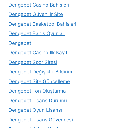
Dengebet Casino Bahisleri
Dengebet Güvenilir Site
Dengebet Basketbol Bahisleri
Dengebet Bahis Oyunları
Dengebet
Dengebet Casino İlk Kayıt
Dengebet Spor Sitesi
Dengebet Değişiklik Bildirimi
Dengebet Site Güncelleme
Dengebet Fon Oluşturma
Dengebet Lisans Durumu
Dengebet Oyun Lisansı
Dengebet Lisans Güvencesi