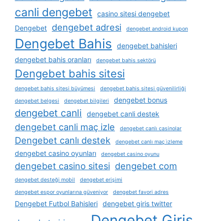
canli dengebet
casino sitesi dengebet
dengebet adresi
Dengebet
dengebet android kupon
Dengebet Bahis
dengebet bahisleri
dengebet bahis oranları
dengebet bahis sektörü
Dengebet bahis sitesi
dengebet bahis sitesi büyümesi
dengebet bahis sitesi güvenilirliği
dengebet bonus
dengebet belgesi
dengebet bilgileri
dengebet canli
dengebet canli destek
dengebet canli maç izle
dengebet canlı casinolar
Dengebet canlı destek
dengebet canlı maç i̇zleme
dengebet casino oyunları
dengebet casino oyunu
dengebet casino sitesi
dengebet com
dengebet desteği mobil
dengebet erişimi
dengebet espor oyunlarına güveniyor
dengebet favori adres
Dengebet Futbol Bahisleri
dengebet giris twitter
Dengebet Giriş