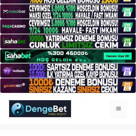
İçeriğe
atla
Menü