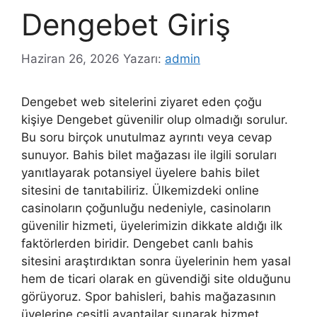
Dengebet Giriş
Haziran 26, 2026
Yazarı:
admin
Dengebet web sitelerini ziyaret eden çoğu
kişiye Dengebet güvenilir olup olmadığı sorulur.
Bu soru birçok unutulmaz ayrıntı veya cevap
sunuyor. Bahis bilet mağazası ile ilgili soruları
yanıtlayarak potansiyel üyelere bahis bilet
sitesini de tanıtabiliriz. Ülkemizdeki online
casinoların çoğunluğu nedeniyle, casinoların
güvenilir hizmeti, üyelerimizin dikkate aldığı ilk
faktörlerden biridir. Dengebet canlı bahis
sitesini araştırdıktan sonra üyelerinin hem yasal
hem de ticari olarak en güvendiği site olduğunu
görüyoruz. Spor bahisleri, bahis mağazasının
üyelerine çeşitli avantajlar sunarak hizmet