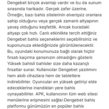
Dengebet birçok avantajı vardır ve bu da sunum
sırasında harikadır. Gerçek zafer üzerine.
Örneğin, bazı bahis sitelerinin elverişsiz oranlara
sahip olduğunu veya gerçek zamanlı altyapının
yavaş olduğunu keşfettik. Ancak buradaki
altyapı çok hızlı. Canlı etkinlikte tercih ettiğiniz
Dengebet bahis seçeneklerini seçebilirsiniz ve
kuponunuza eklediğinizde görüntülenecektir.
Bu, oyundaki konumunuza bağlı olarak hiçbir
fırsatı kaçırma şansınızın olmadığını gösterir.
Yüksek bahisli bahisler size daha kazançlı
fırsatlar sunar. Kullanıcılar Dengebet yazılımını
hem akıllı cihazlara hem de tabletlere
indirebilirler. Oyuncular en yüksek getiriyi elde
edeceklerine inandıkları yere bahis
oynayabilirler. APK, kullanıcının tüm web sitesi
menülerine erişmesini sağlar.Dengebet bahis
platformu günümüzün en popüler bahis