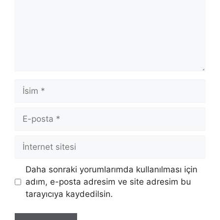
İsim
E-
posta
İnternet
sitesi
Daha sonraki yorumlarımda kullanılması için
adım, e-posta adresim ve site adresim bu
tarayıcıya kaydedilsin.