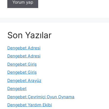
Son Yazılar
Dengebet Adresi
Dengebet Adresi
Dengebet Giriş
Dengebet Giriş
Dengebet Arayüz
Dengebet
Dengebet Çevrimiçi Oyun Oynama
Dengebet Yardım Ekibi