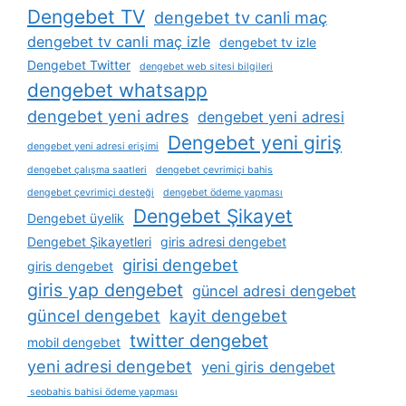
Dengebet TV
dengebet tv canli maç
dengebet tv canli maç izle
dengebet tv izle
Dengebet Twitter
dengebet web sitesi bilgileri
dengebet whatsapp
dengebet yeni adres
dengebet yeni adresi
Dengebet yeni giriş
dengebet yeni adresi erişimi
dengebet çalışma saatleri
dengebet çevrimiçi bahis
dengebet çevrimiçi desteği
dengebet ödeme yapması
Dengebet Şikayet
Dengebet üyelik
Dengebet Şikayetleri
giris adresi dengebet
girisi dengebet
giris dengebet
giris yap dengebet
güncel adresi dengebet
güncel dengebet
kayit dengebet
twitter dengebet
mobil dengebet
yeni adresi dengebet
yeni giris dengebet
seobahis bahisi ödeme yapması