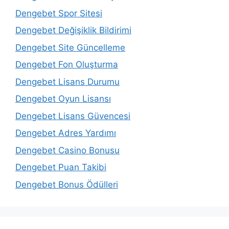
Dengebet Spor Sitesi
Dengebet Değişiklik Bildirimi
Dengebet Site Güncelleme
Dengebet Fon Oluşturma
Dengebet Lisans Durumu
Dengebet Oyun Lisansı
Dengebet Lisans Güvencesi
Dengebet Adres Yardımı
Dengebet Casino Bonusu
Dengebet Puan Takibi
Dengebet Bonus Ödülleri