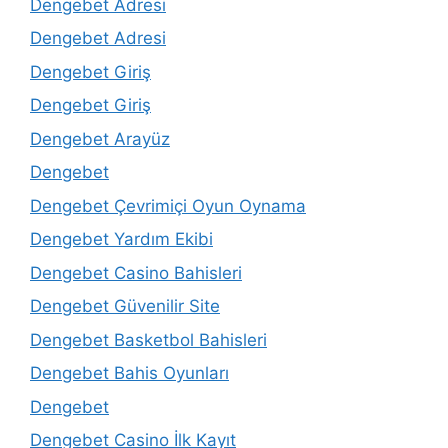
Dengebet Adresi
Dengebet Adresi
Dengebet Giriş
Dengebet Giriş
Dengebet Arayüz
Dengebet
Dengebet Çevrimiçi Oyun Oynama
Dengebet Yardım Ekibi
Dengebet Casino Bahisleri
Dengebet Güvenilir Site
Dengebet Basketbol Bahisleri
Dengebet Bahis Oyunları
Dengebet
Dengebet Casino İlk Kayıt