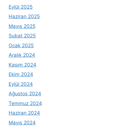
Eylül 2025
Haziran 2025
Mayıs 2025
Şubat 2025
Ocak 2025
Aralık 2024
Kasım 2024
Ekim 2024
Eylül 2024
Ağustos 2024
Temmuz 2024
Haziran 2024
Mayıs 2024