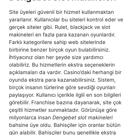
Site üyeleri güvenli bir hizmet kullanmaktan
yararlanır. Kullanıcılar bu siteleri kontrol eder ve
gerçek siteler gibi. Rulet, blackjack ve slot
makineleri en fazla para kazanan oyunlardır.
Farklı kategorilere sahip web sitelerinde
birbirine benzer birçok oyun bulabilirsiniz.
İhtiyacınız olan her şeyde size yardımcı
olabiliriz. Bu hizmetlerin ekstra seçeneklerin
açıklamaları da vardır. Casino’daki herhangi bir
oyunda ekstra para kazanabilirsiniz. Sistem,
birçok insanın türlerine göre sevdiği oyunları
paylaşıyor. Kullanıcı içerikle ilgili en son bilgileri
görebilir. Franchise bazına dayanarak, site çok
çeşitli hizmetler sunmaktadır. Görünüşe göre
milyonlarca insan
Dengebet slot makineleri
bahsine üye oldu. Bahisçiler için oranlar bütün
gün alabilir. Bahisçiler bunu genellikle ekstra