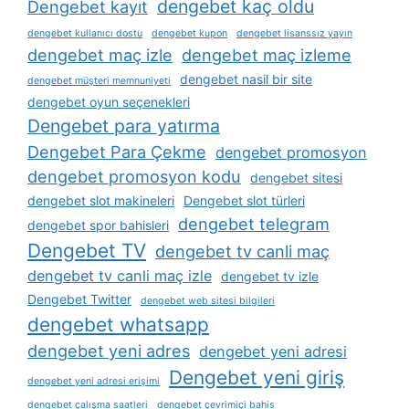
dengebet kaç oldu
Dengebet kayıt
dengebet kullanıcı dostu
dengebet kupon
dengebet lisanssız yayın
dengebet maç izle
dengebet maç izleme
dengebet nasil bir site
dengebet müşteri memnuniyeti
dengebet oyun seçenekleri
Dengebet para yatırma
Dengebet Para Çekme
dengebet promosyon
dengebet promosyon kodu
dengebet sitesi
dengebet slot makineleri
Dengebet slot türleri
dengebet telegram
dengebet spor bahisleri
Dengebet TV
dengebet tv canli maç
dengebet tv canli maç izle
dengebet tv izle
Dengebet Twitter
dengebet web sitesi bilgileri
dengebet whatsapp
dengebet yeni adres
dengebet yeni adresi
Dengebet yeni giriş
dengebet yeni adresi erişimi
dengebet çalışma saatleri
dengebet çevrimiçi bahis