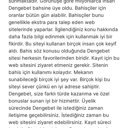
sunmaktadır. Görünüşe göre milyonlarca insan
Dengebet bahsine üye oldu. Bahisçiler için
oranlar bütün gün alabilir. Bahisçiler bunu
genellikle ekstra para talep eden web
sitelerinde yaparlar. İlgilendiğiniz konu hakkında
daha fazla bilgi edinmek için kullanmak iyi bir
fikirdir. Bu siteyi kullanan birçok insan çok keyif
aldı. Bahis söz konusu olduğunda Dengebet
sitesi herkesin favorilerinden biridir. Kayıt için bu
web sitesini ziyaret etmeniz gerekir. Sitenin
bahis için kullanımı kolaydır. Mekanın
sunabileceği birçok iyi şey var. Birçok kişi bu
siteyi sever çünkü en iyi adrese sahiptir.
Dengebet, size farklı türde kazanma ve özel
bonuslar sunan iyi bir hizmettir. Üyelik
sürecinde Dengebet ile istediğiniz zaman
iletişime geçebilirsiniz. İstediğiniz zaman bu
web sitesini ziyaret edebilirsiniz. Kayıt süreci