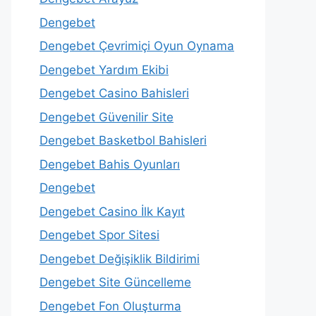
Dengebet
Dengebet Çevrimiçi Oyun Oynama
Dengebet Yardım Ekibi
Dengebet Casino Bahisleri
Dengebet Güvenilir Site
Dengebet Basketbol Bahisleri
Dengebet Bahis Oyunları
Dengebet
Dengebet Casino İlk Kayıt
Dengebet Spor Sitesi
Dengebet Değişiklik Bildirimi
Dengebet Site Güncelleme
Dengebet Fon Oluşturma