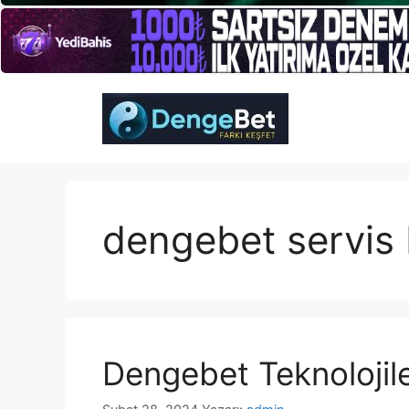
İçeriğe
atla
dengebet servis 
Dengebet Teknolojile