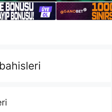
bahisleri
ri