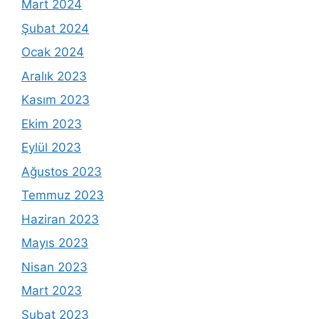
Mart 2024
Şubat 2024
Ocak 2024
Aralık 2023
Kasım 2023
Ekim 2023
Eylül 2023
Ağustos 2023
Temmuz 2023
Haziran 2023
Mayıs 2023
Nisan 2023
Mart 2023
Şubat 2023