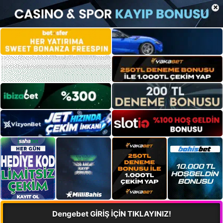
×
Dengebet GİRİŞ İÇİN TIKLAYINIZ!