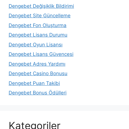
Dengebet Değişiklik Bildirimi
Dengebet Site Güncelleme
Dengebet Fon Oluşturma
Dengebet Lisans Durumu
Dengebet Oyun Lisansı
Dengebet Lisans Güvencesi
Dengebet Adres Yardımı
Dengebet Casino Bonusu
Dengebet Puan Takibi
Dengebet Bonus Ödülleri
Kategoriler