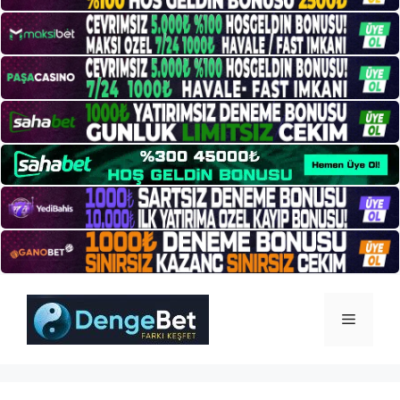
İçeriğe
atla
Menü