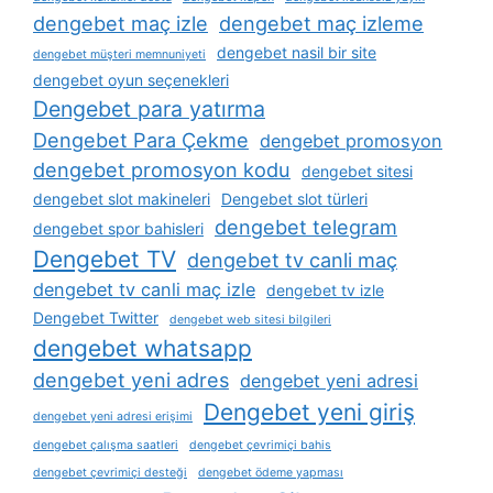
dengebet maç izle
dengebet maç izleme
dengebet nasil bir site
dengebet müşteri memnuniyeti
dengebet oyun seçenekleri
Dengebet para yatırma
Dengebet Para Çekme
dengebet promosyon
dengebet promosyon kodu
dengebet sitesi
dengebet slot makineleri
Dengebet slot türleri
dengebet telegram
dengebet spor bahisleri
Dengebet TV
dengebet tv canli maç
dengebet tv canli maç izle
dengebet tv izle
Dengebet Twitter
dengebet web sitesi bilgileri
dengebet whatsapp
dengebet yeni adres
dengebet yeni adresi
Dengebet yeni giriş
dengebet yeni adresi erişimi
dengebet çalışma saatleri
dengebet çevrimiçi bahis
dengebet çevrimiçi desteği
dengebet ödeme yapması