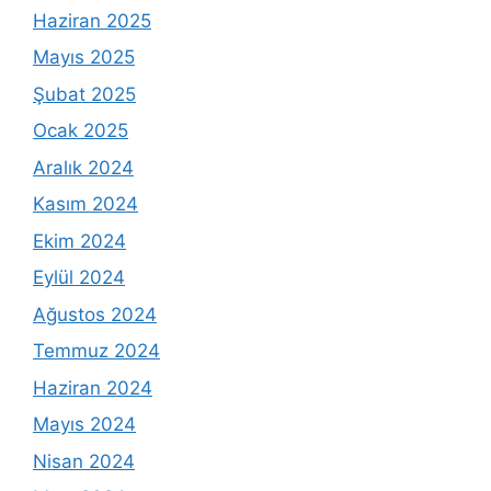
Haziran 2025
Mayıs 2025
Şubat 2025
Ocak 2025
Aralık 2024
Kasım 2024
Ekim 2024
Eylül 2024
Ağustos 2024
Temmuz 2024
Haziran 2024
Mayıs 2024
Nisan 2024