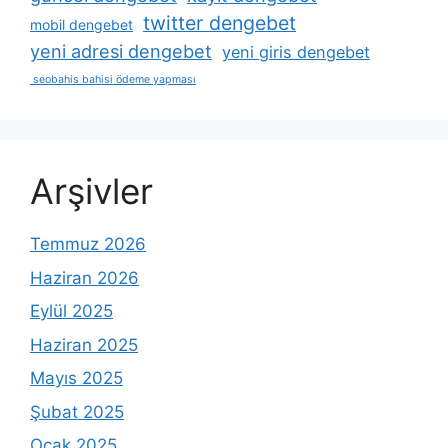
twitter dengebet
mobil dengebet
yeni adresi dengebet
yeni giris dengebet
seobahis bahisi ödeme yapması
Arşivler
Temmuz 2026
Haziran 2026
Eylül 2025
Haziran 2025
Mayıs 2025
Şubat 2025
Ocak 2025