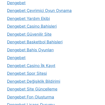
Dengebet
Dengebet Çevrimiçi Oyun Oynama
Dengebet Yardım Ekibi
Dengebet Casino Bahisleri
Dengebet Güvenilir Site
Dengebet Basketbol Bahisleri
Dengebet Bahis Oyunları
Dengebet
Dengebet Casino İlk Kayıt
Dengebet Spor Sitesi
Dengebet Değişiklik Bildirimi
Dengebet Site Güncelleme
Dengebet Fon Oluşturma
Dengebet Lisans Durumu