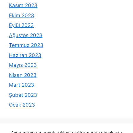
Kasım 2023
Ekim 2023
Eylül 2023
Ağustos 2023
Temmuz 2023
Haziran 2023
Mayıs 2023
Nisan 2023
Mart 2023
Şubat 2023
Ocak 2023
Avrasya'nın en büyük reklam platformunda olmak için