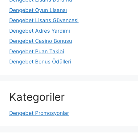
Dengebet Oyun Lisansı
Dengebet Lisans Güvencesi
Dengebet Adres Yardımı
Dengebet Casino Bonusu
Dengebet Puan Takibi
Dengebet Bonus Ödülleri
Kategoriler
Dengebet Promosyonlar