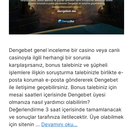
Dengebet genel i̇nceleme bir casino veya canlı
casinoyla ilgili herhangi bir sorunla
karşılaşırsanız, bonus talebiniz ve şüpheli
işlemlere ilişkin soruşturma talebinizle birlikte e-
posta korumalı e-posta göndererek Dengebet
ile iletişime geçebilirsiniz. Bonus talebiniz için
mesai saatleri içerisinde Dengebet üyesi
olmanıza nasıl yardımcı olabilirim?
Değerlendirme 3 saat içerisinde tamamlanacak
ve sonuçlar tarafınıza iletilecektir. Üye olabilmek
için sitenin …
Devamını oku…