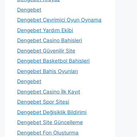
Dengebet
Dengebet Çevrimiçi Oyun Oynama
Dengebet Yardım Ekibi
Dengebet Casino Bahisleri
Dengebet Güvenilir Site
Dengebet Basketbol Bahisleri
Dengebet Bahis Oyunları
Dengebet
Dengebet Casino İlk Kayıt
Dengebet Spor Sitesi
Dengebet Değişiklik Bildirimi
Dengebet Site Güncelleme
Dengebet Fon Oluşturma