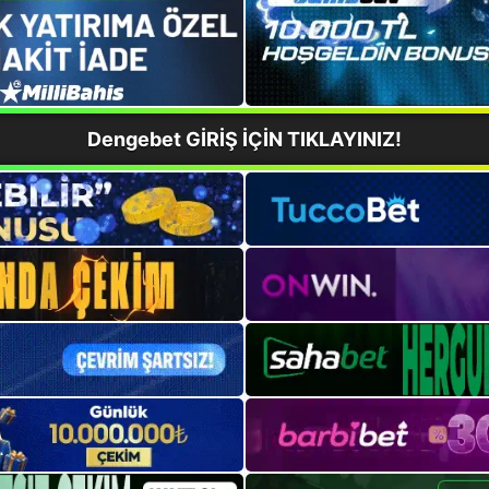
Dengebet GİRİŞ İÇİN TIKLAYINIZ!