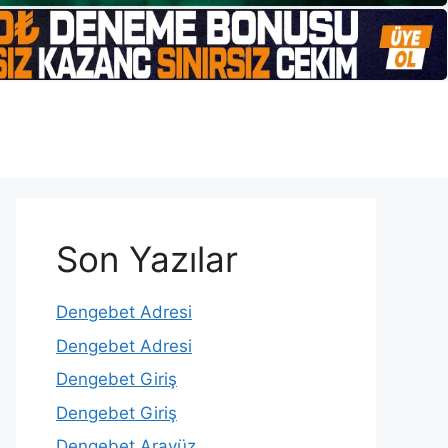
Son Yazılar
Dengebet Adresi
Dengebet Adresi
Dengebet Giriş
Dengebet Giriş
Dengebet Arayüz