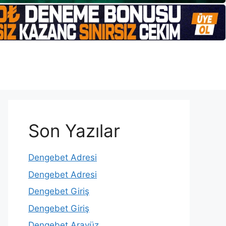
Son Yazılar
Dengebet Adresi
Dengebet Adresi
Dengebet Giriş
Dengebet Giriş
Dengebet Arayüz