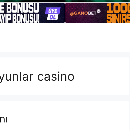
yunlar casino
nı