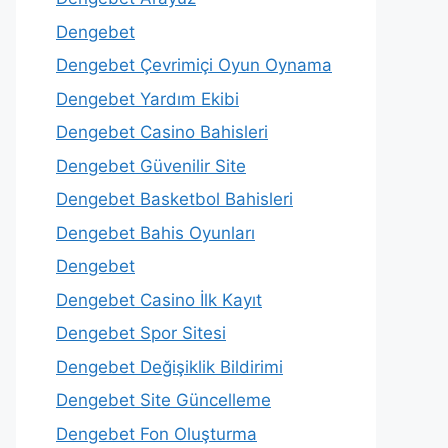
Dengebet
Dengebet Çevrimiçi Oyun Oynama
Dengebet Yardım Ekibi
Dengebet Casino Bahisleri
Dengebet Güvenilir Site
Dengebet Basketbol Bahisleri
Dengebet Bahis Oyunları
Dengebet
Dengebet Casino İlk Kayıt
Dengebet Spor Sitesi
Dengebet Değişiklik Bildirimi
Dengebet Site Güncelleme
Dengebet Fon Oluşturma