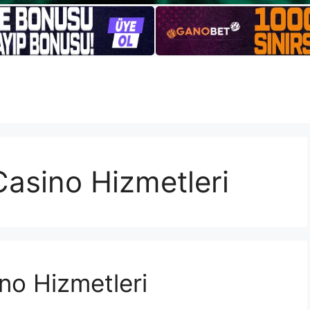
asino Hizmetleri
no Hizmetleri