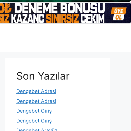
Son Yazılar
Dengebet Adresi
Dengebet Adresi
Dengebet Giriş
Dengebet Giriş
Dengebet Arayüz