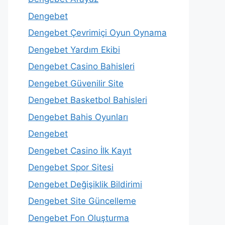
Dengebet
Dengebet Çevrimiçi Oyun Oynama
Dengebet Yardım Ekibi
Dengebet Casino Bahisleri
Dengebet Güvenilir Site
Dengebet Basketbol Bahisleri
Dengebet Bahis Oyunları
Dengebet
Dengebet Casino İlk Kayıt
Dengebet Spor Sitesi
Dengebet Değişiklik Bildirimi
Dengebet Site Güncelleme
Dengebet Fon Oluşturma