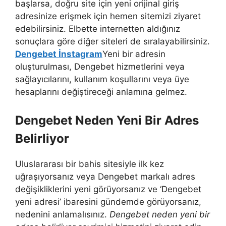
başlarsa, doğru site için yeni orijinal giriş
adresinize erişmek için hemen sitemizi ziyaret
edebilirsiniz. Elbette internetten aldığınız
sonuçlara göre diğer siteleri de sıralayabilirsiniz.
Dengebet İnstagram
Yeni bir adresin
oluşturulması, Dengebet hizmetlerini veya
sağlayıcılarını, kullanım koşullarını veya üye
hesaplarını değiştireceği anlamına gelmez.
Dengebet Neden Yeni Bir Adres
Belirliyor
Uluslararası bir bahis sitesiyle ilk kez
uğraşıyorsanız veya Dengebet markalı adres
değişikliklerini yeni görüyorsanız ve ‘Dengebet
yeni adresi’ ibaresini gündemde görüyorsanız,
nedenini anlamalısınız.
Dengebet neden yeni bir