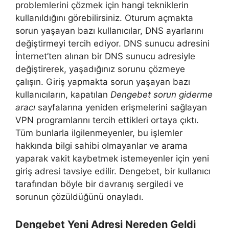
problemlerini çözmek için hangi tekniklerin
kullanıldığını görebilirsiniz. Oturum açmakta
sorun yaşayan bazı kullanıcılar, DNS ayarlarını
değiştirmeyi tercih ediyor. DNS sunucu adresini
İnternet’ten alınan bir DNS sunucu adresiyle
değiştirerek, yaşadığınız sorunu çözmeye
çalışın. Giriş yapmakta sorun yaşayan bazı
kullanıcıların, kapatılan
Dengebet sorun giderme
aracı
sayfalarına yeniden erişmelerini sağlayan
VPN programlarını tercih ettikleri ortaya çıktı.
Tüm bunlarla ilgilenmeyenler, bu işlemler
hakkında bilgi sahibi olmayanlar ve arama
yaparak vakit kaybetmek istemeyenler için yeni
giriş adresi tavsiye edilir. Dengebet, bir kullanıcı
tarafından böyle bir davranış sergiledi ve
sorunun çözüldüğünü onayladı.
Dengebet Yeni Adresi Nereden Geldi