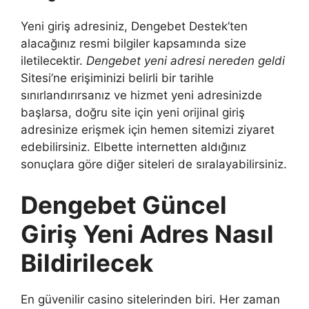
Yeni giriş adresiniz, Dengebet Destek’ten
alacağınız resmi bilgiler kapsamında size
iletilecektir.
Dengebet yeni adresi nereden geldi
Sitesi’ne erişiminizi belirli bir tarihle
sınırlandırırsanız ve hizmet yeni adresinizde
başlarsa, doğru site için yeni orijinal giriş
adresinize erişmek için hemen sitemizi ziyaret
edebilirsiniz. Elbette internetten aldığınız
sonuçlara göre diğer siteleri de sıralayabilirsiniz.
Dengebet Güncel
Giriş Yeni Adres Nasıl
Bildirilecek
En güvenilir casino sitelerinden biri. Her zaman