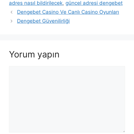
adres nasıl bildirilecek
,
güncel adresi dengebet
Dengebet Casino Ve Canlı Casino Oyunları
Dengebet Güvenilirliği
Yorum yapın
Yorum