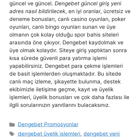
güncel ve güncel.
Dengebet güncel giriş yeni
adres nasıl bildirilecek
, en iyi oranlar, ücretsiz ve
deneme bonusları, canlı casino oyunları, poker
oyunları, canlı bingo oyunları sunan ve üye
olmanın çok kolay olduğu spor bahis siteleri
arasında öne çıkıyor. Dengebet kaydolmak ve
üye olmak kolaydır. Siteye giriş yaptıktan sonra
kısa sürede güvenli para yatırma işlemi
yapabilirsiniz. Dengebet para çekme işlemleri
de basit işlemlerden oluşmaktadır. Bu sitede
canlı maç izleme, şikayette bulunma, destek
ekibimizle iletişime geçme, kayıt ve üyelik
işlemleri, üyelik bonusları ve çok daha fazlası ile
ilgili sorularınızın yanıtlarını bulacaksınız.
Kategoriler
Dengebet Promosyonlar
Etiketler
dengebet üyelik i̇şlemleri
,
dengebet yeni