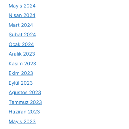
Mayıs 2024
Nisan 2024
Mart 2024
Şubat 2024
Ocak 2024
Aralık 2023
Kasım 2023
Ekim 2023
Eylül 2023
Ağustos 2023
Temmuz 2023
Haziran 2023
Mayıs 2023