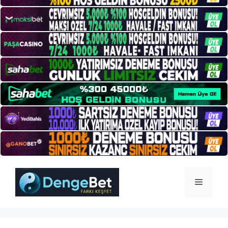
İçeriğe
atla
Menü