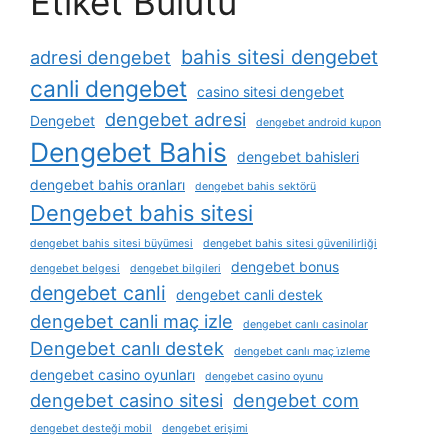
Etiket Bulutu
bahis sitesi dengebet
adresi dengebet
canli dengebet
casino sitesi dengebet
dengebet adresi
Dengebet
dengebet android kupon
Dengebet Bahis
dengebet bahisleri
dengebet bahis oranları
dengebet bahis sektörü
Dengebet bahis sitesi
dengebet bahis sitesi büyümesi
dengebet bahis sitesi güvenilirliği
dengebet bonus
dengebet belgesi
dengebet bilgileri
dengebet canli
dengebet canli destek
dengebet canli maç izle
dengebet canlı casinolar
Dengebet canlı destek
dengebet canlı maç i̇zleme
dengebet casino oyunları
dengebet casino oyunu
dengebet casino sitesi
dengebet com
dengebet desteği mobil
dengebet erişimi