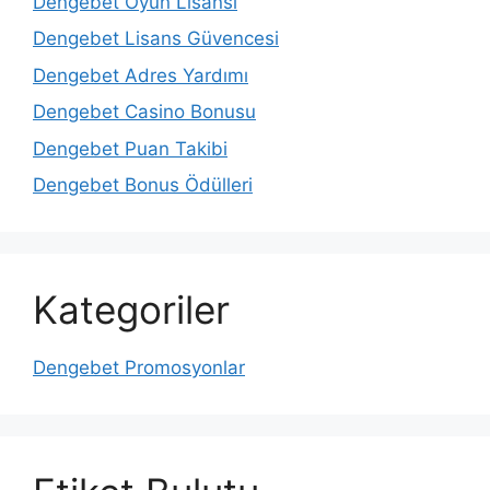
Dengebet Oyun Lisansı
Dengebet Lisans Güvencesi
Dengebet Adres Yardımı
Dengebet Casino Bonusu
Dengebet Puan Takibi
Dengebet Bonus Ödülleri
Kategoriler
Dengebet Promosyonlar