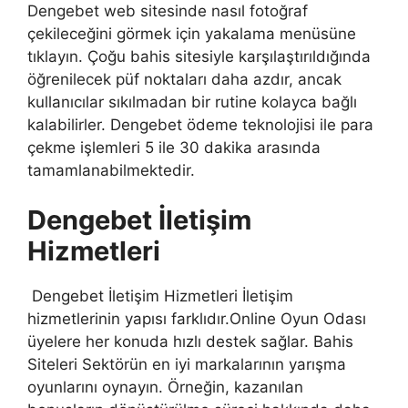
Dengebet web sitesinde nasıl fotoğraf
çekileceğini görmek için yakalama menüsüne
tıklayın. Çoğu bahis sitesiyle karşılaştırıldığında
öğrenilecek püf noktaları daha azdır, ancak
kullanıcılar sıkılmadan bir rutine kolayca bağlı
kalabilirler. Dengebet ödeme teknolojisi ile para
çekme işlemleri 5 ile 30 dakika arasında
tamamlanabilmektedir.
Dengebet İletişim
Hizmetleri
Dengebet İletişim Hizmetleri İletişim
hizmetlerinin yapısı farklıdır.Online Oyun Odası
üyelere her konuda hızlı destek sağlar. Bahis
Siteleri Sektörün en iyi markalarının yarışma
oyunlarını oynayın. Örneğin, kazanılan