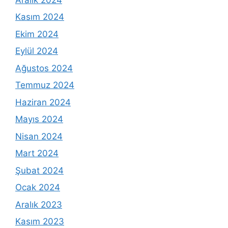
Kasım 2024
Ekim 2024
Eylül 2024
Ağustos 2024
Temmuz 2024
Haziran 2024
Mayıs 2024
Nisan 2024
Mart 2024
Şubat 2024
Ocak 2024
Aralık 2023
Kasım 2023