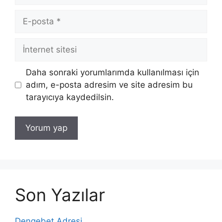
E-
posta
İnternet
sitesi
Daha sonraki yorumlarımda kullanılması için
adım, e-posta adresim ve site adresim bu
tarayıcıya kaydedilsin.
Son Yazılar
Dengebet Adresi