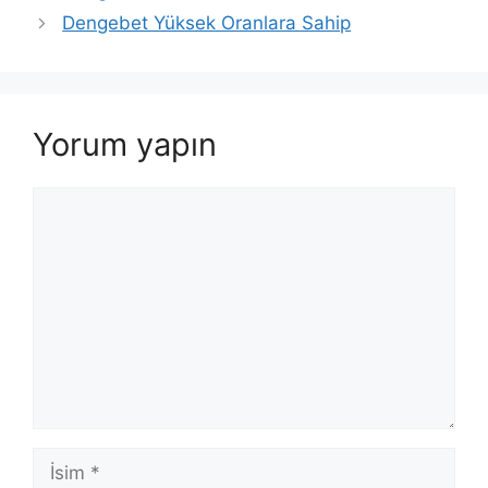
Dengebet Yüksek Oranlara Sahip
Yorum yapın
Yorum
İsim