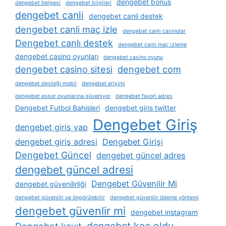
dengebet bonus
dengebet belgesi
dengebet bilgileri
dengebet canli
dengebet canli destek
dengebet canli maç izle
dengebet canlı casinolar
Dengebet canlı destek
dengebet canlı maç i̇zleme
dengebet casino oyunları
dengebet casino oyunu
dengebet casino sitesi
dengebet com
dengebet desteği mobil
dengebet erişimi
dengebet espor oyunlarına güveniyor
dengebet favori adres
Dengebet Futbol Bahisleri
dengebet giris twitter
Dengebet Giriş
dengebet giris yap
dengebet giriş adresi
Dengebet Girişi
Dengebet Güncel
dengebet güncel adres
dengebet güncel adresi
Dengebet Güvenilir Mi
dengebet güvenilirliği
dengebet güvenilir ve öngörülebilir
dengebet güvenilir ödeme yöntemi
dengebet güvenlir mi
dengebet instagram
dengebet kaç oldu
Dengebet kayıt