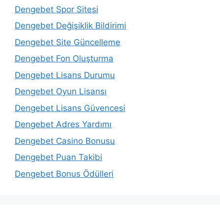
Dengebet Spor Sitesi
Dengebet Değişiklik Bildirimi
Dengebet Site Güncelleme
Dengebet Fon Oluşturma
Dengebet Lisans Durumu
Dengebet Oyun Lisansı
Dengebet Lisans Güvencesi
Dengebet Adres Yardımı
Dengebet Casino Bonusu
Dengebet Puan Takibi
Dengebet Bonus Ödülleri