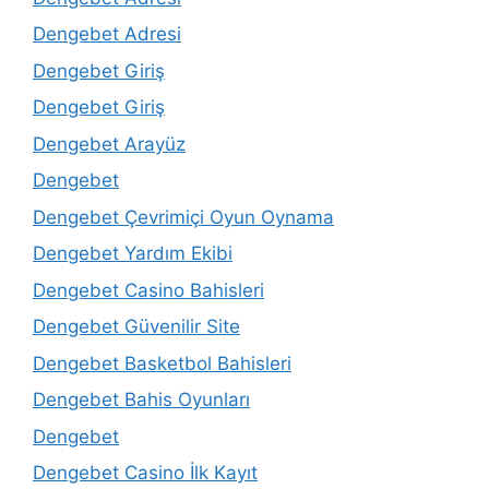
Dengebet Adresi
Dengebet Giriş
Dengebet Giriş
Dengebet Arayüz
Dengebet
Dengebet Çevrimiçi Oyun Oynama
Dengebet Yardım Ekibi
Dengebet Casino Bahisleri
Dengebet Güvenilir Site
Dengebet Basketbol Bahisleri
Dengebet Bahis Oyunları
Dengebet
Dengebet Casino İlk Kayıt