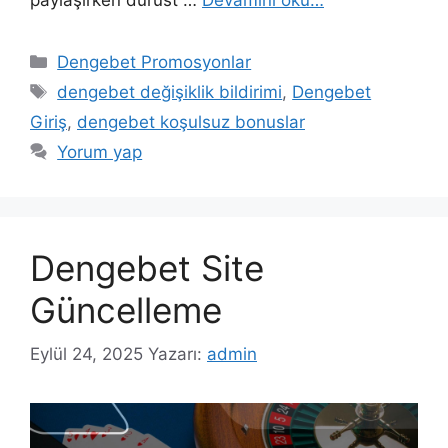
Kategoriler
Dengebet Promosyonlar
Etiketler
dengebet değişiklik bildirimi
,
Dengebet
Giriş
,
dengebet koşulsuz bonuslar
Yorum yap
Dengebet Site
Güncelleme
Eylül 24, 2025
Yazarı:
admin