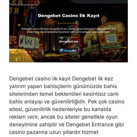
Dengebet casino i̇lk kayıt Dengebet ilk kez
yatırım yapan bahisçilerin günümüzde bahis
sitelerinden temel beklentileri kesintisiz canlı
bahis anlayışı ve güvenilirliğidir. Pek çok casino
sitesi, güvenilirlik nedenleriyle bu kanalda
reklam verir, ancak bu siteler genellikle oyun
deneyimine sahiptir ve Dengebet Entrance gibi
casino pazarına uzun yıllardır hizmet