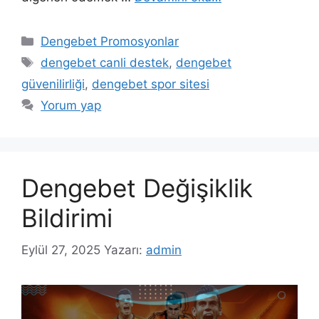
Kategoriler
Dengebet Promosyonlar
Etiketler
dengebet canli destek
,
dengebet
güvenilirliği
,
dengebet spor sitesi
Yorum yap
Dengebet Değişiklik
Bildirimi
Eylül 27, 2025
Yazarı:
admin