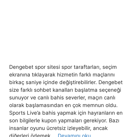
Dengebet spor sitesi spor taraftarları, seçim
ekranına tıklayarak hizmetin farklı maçlarını
birkaç saniye içinde değiştirebilirler. Dengebet
size farklı sohbet kanalları başlatma seçeneği
sunuyor ve canlı bahis severler, maçın canlı
olarak başlamasından en çok memnun oldu.
Sports Live’a bahis yapmak için hayranların en
son bilgilerle kupon yapmaları gerekiyor. Bazı
insanlar oyunu ücretsiz izleyebilir, ancak
diğerleri ödemek …
Devamını oku…