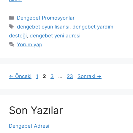
Kategoriler
Dengebet Promosyonlar
Etiketler
dengebet oyun lisansı
,
dengebet yardım
desteği
,
dengebet yeni adresi
Yorum yap
Sayfa
Sayfa
Sayfa
Sayfa
←
Önceki
1
2
3
…
23
Sonraki
→
Son Yazılar
Dengebet Adresi