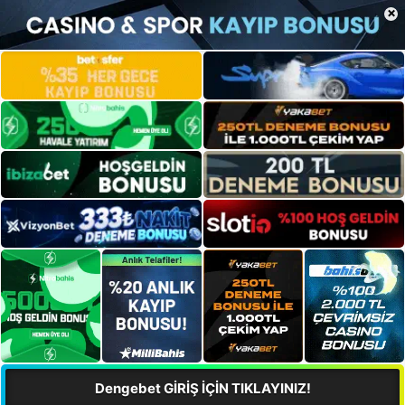
×
Dengebet GİRİŞ İÇİN TIKLAYINIZ!