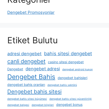
Dengebet Promosyonlar
Etiket Bulutu
bahis sitesi dengebet
adresi dengebet
canli dengebet
casino sitesi dengebet
dengebet adresi
Dengebet
dengebet android kupon
Dengebet Bahis
dengebet bahisleri
dengebet bahis oranları
dengebet bahis sektörü
Dengebet bahis sitesi
dengebet bahis sitesi büyümesi
dengebet bahis sitesi güvenilirliği
dengebet bonus
dengebet belgesi
dengebet bilgileri