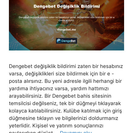
Dengebet değişiklik bildirimi zaten bir hesabınız
varsa, değişiklikleri size bildirmek için bir e -
posta alırsınız. Bu yeni adresle ilgili herhangi bir
yardıma ihtiyacınız varsa, yardım hattımızı
arayabilirsiniz. Bir Dengebet bahis sitesinin
temsilcisi değilseniz, tek bir düğmeyi tıklayarak
kolayca katılabilirsiniz. Kulübe katılmak için giriş
düğmesine tıklayın ve bilgilerinizi doldurmanız
yeterlidir. Kişisel ve yatırım sonuçlarınızı
paylaşırken dürüst …
Devamını oku…