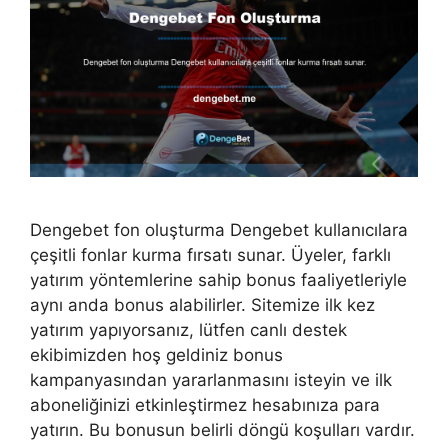
Dengebet fon oluşturma Dengebet kullanıcılara
çeşitli fonlar kurma fırsatı sunar. Üyeler, farklı
yatırım yöntemlerine sahip bonus faaliyetleriyle
aynı anda bonus alabilirler. Sitemize ilk kez
yatırım yapıyorsanız, lütfen canlı destek
ekibimizden hoş geldiniz bonus
kampanyasından yararlanmasını isteyin ve ilk
aboneliğinizi etkinleştirmez hesabınıza para
yatırın. Bu bonusun belirli döngü koşulları vardır.