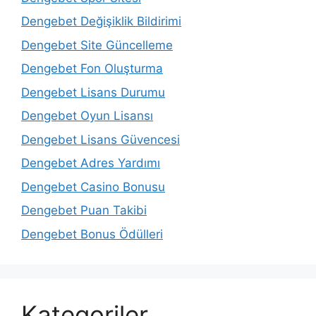
Dengebet Değişiklik Bildirimi
Dengebet Site Güncelleme
Dengebet Fon Oluşturma
Dengebet Lisans Durumu
Dengebet Oyun Lisansı
Dengebet Lisans Güvencesi
Dengebet Adres Yardımı
Dengebet Casino Bonusu
Dengebet Puan Takibi
Dengebet Bonus Ödülleri
Kategoriler